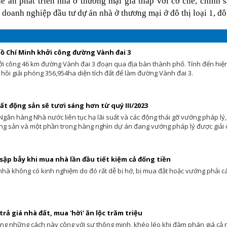
ề án phát triển nhà ở thương mại giá thấp với cơ chế, chính s
doanh nghiệp đầu tư dự án nhà ở thương mại ở đô thị loại 1, đô t
ồ Chí Minh khởi công đường Vành đai 3
i công 46 km đường Vành đai 3 đoạn qua địa bàn thành phố. Tính đến hiện t
 hồi giải phóng 356,954ha diện tích đất để làm đường Vành đai 3.
ất động sản sẽ tươi sáng hơn từ quý III/2023
Ngân hàng Nhà nước liên tục hạ lãi suất và các động thái gỡ vướng pháp lý,
ng sản và một phần trong hàng nghìn dự án đang vướng pháp lý được giải q
sập bẫy khi mua nhà lần đầu tiết kiệm cả đống tiền
hà không có kinh nghiệm do đó rất dễ bị hớ, bị mua đắt hoặc vướng phải các
trả giá nhà đất, mua 'hời' ăn lộc trăm triệu
ụng những cách này cộng với sự thông minh, khéo léo khi đàm phán giá cả 