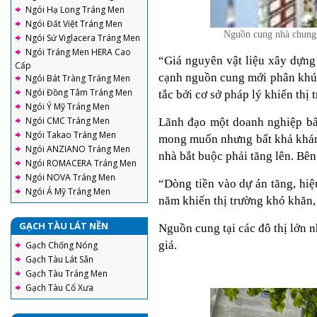
Ngói Hạ Long Tráng Men
Ngói Đất Việt Tráng Men
Nguồn cung nhà chung cư ở các đô
Ngói Sứ Viglacera Tráng Men
Ngói Tráng Men HERA Cao
“Giá nguyên vật liệu xây dựng
Cấp
cạnh nguồn cung mới phân khúc 
Ngói Bát Tràng Tráng Men
Ngói Đồng Tâm Tráng Men
tắc bởi cơ sở pháp lý khiến thị
Ngói Ý Mỹ Tráng Men
Ngói CMC Tráng Men
Lãnh đạo một doanh nghiệp bất
Ngói Takao Tráng Men
mong muốn nhưng bất khả kháng.
Ngói ANZIANO Tráng Men
nhà bắt buộc phải tăng lên. Bên
Ngói ROMACERA Tráng Men
Ngói NOVA Tráng Men
“Dòng tiền vào dự án tăng, hiệ
Ngói Á Mỹ Tráng Men
năm khiến thị trường khó khăn,
GẠCH TÀU LÁT NỀN
Nguồn cung tại các đô thị lớn 
giá.
Gạch Chống Nóng
Gạch Tàu Lát Sân
Gạch Tàu Tráng Men
Gạch Tàu Cổ Xưa