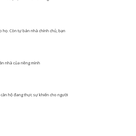
sống của từng vùng
miền, yêu cầu thiết kế nhà và
thẩm mỹ của nhà ở còn ảnh
hưởng từ nhiều yếu tố khác
trong đó có phong cách của gia
chủ
o họ. Còn tự bán nhà chính chủ, bạn
16 cách tiết kiệm tiền để xây
nhà hiệu quả và thông minh
nhất
Một ngôi nhà là mơ ước
của rất nhiều người, với
mỗi người dân Việt Nam
thì việc xây dựng nhà ở là vấn đề
căn nhà của riêng mình
quan trọng của cả một đời
người.
Những điều cần biết khi xây
nhà mới mà gia chủ cần phải
nắm rõ
n căn hộ đang thực sự khiến cho người
Xây nhà là việc trong đại
của cả một đời người
nên luôn cần có sự
chuẩn bị kỹ càng, không thể nào
làm qua loa