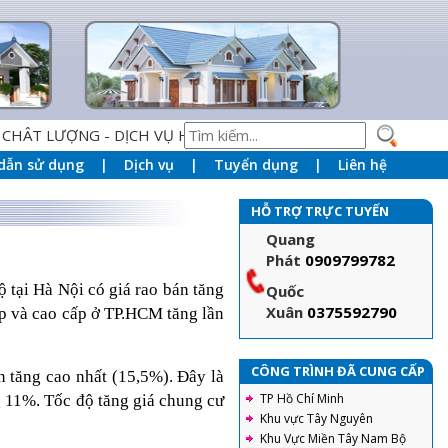
ỢNG - DỊCH VỤ HOÀN HẢO" LÀM NỀN TẢNG PHỤC VỤ KHÁCH
dẫn sử dụng
Dịch vụ
Tuyển dụng
Liên hệ
HỖ TRỢ TRỰC TUYẾN
Quang
Phát
0909799782
 tại Hà Nội có giá rao bán tăng
Quốc
Xuân
0375592790
ấp và cao cấp ở TP.HCM tăng lần
CÔNG TRÌNH ĐÃ CUNG CẤP
n tăng cao nhất (15,5%). Đây là
TP Hồ Chí Minh
g 11%. Tốc độ tăng giá chung cư
Khu vực Tây Nguyên
Khu Vực Miền Tây Nam Bộ