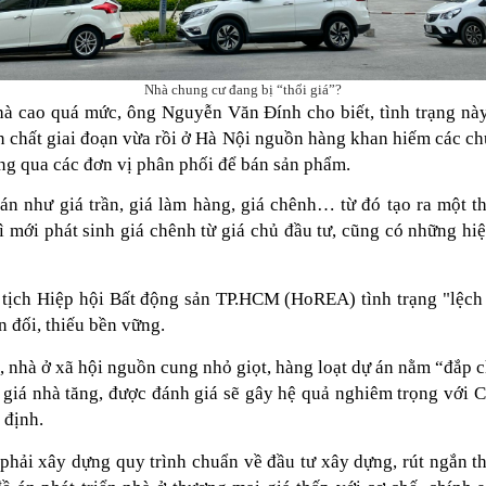
Nhà chung cư đang bị “thổi giá”?
à cao quá mức, ông Nguyễn Văn Đính cho biết, tình trạng này 
n chất giai đoạn vừa rồi ở Hà Nội nguồn hàng khan hiếm các chủ
ông qua các đơn vị phân phối để bán sản phẩm.
bán như giá trần, giá làm hàng, giá chênh… từ đó tạo ra một 
ì mới phát sinh giá chênh từ giá chủ đầu tư, cũng có những hi
ịch Hiệp hội Bất động sản TP.HCM (HoREA) tình trạng "lệch 
n đối, thiếu bền vững.
ó, nhà ở xã hội nguồn cung nhỏ giọt, hàng loạt dự án nằm “đắp
c giá nhà tăng, được đánh giá sẽ gây hệ quả nghiêm trọng với C
 định.
hải xây dựng quy trình chuẩn về đầu tư xây dựng, rút ngắn th