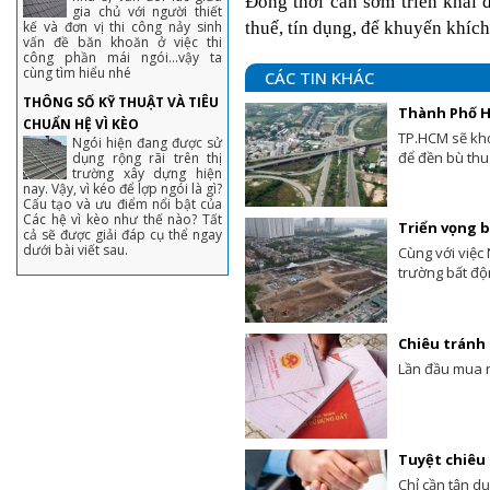
Đồng thời cần sớm triển khai đ
gia chủ với người thiết
thuế, tín dụng, để khuyến khích 
kế và đơn vị thi công nảy sinh
vấn đề băn khoăn ở việc thi
công phần mái ngói...vậy ta
cùng tìm hiểu nhé
CÁC TIN KHÁC
THÔNG SỐ KỸ THUẬT VÀ TIÊU
Thành Phố H
CHUẨN HỆ VÌ KÈO
TP.HCM sẽ khở
Ngói hiện đang được sử
để đền bù thu
dụng rộng rãi trên thị
trường xây dựng hiện
nay. Vậy, vì kéo để lợp ngói là gì?
Cấu tạo và ưu điểm nổi bật của
Các hệ vì kèo như thế nào? Tất
Triển vọng b
cả sẽ được giải đáp cụ thể ngay
dưới bài viết sau.
Cùng với việc 
trường bất độ
Chiêu tránh 
Lần đầu mua n
Tuyệt chiêu 
Chỉ cần tận d