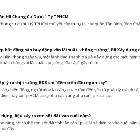
́ Căn Hộ Chung Cư Dưới 1 Tỷ TPHCM
́ chung cư dưới 1 tỷ TPHCM chủ yếu tập trung tại các quận Tân Bình, Bình Ch
 bất động sản huy động vốn lãi suất ‘không tưởng’, Bộ Xây dựng n
PV Tiền Phong ngày 9/9, một lãnh đạo Thanh tra Bộ Xây dựng cho biết, hiệ
khách hàng với lãi suất cao giống "đa cấp" gây rủi ro
p lý ra thị trường BĐS chỉ “đếm trên đầu ngón tay”
g càng biến động, người mua lại càng quan tâm đến yếu tố pháp lý của dự án
điểm này tại Tp.HCM cũng như các vùng phụ cận lại khá ít ỏi.
 dụng, liệu xảy ra cơn sốt đất vào cuối năm?
ho rằng, rất có thể cơn sốt đất tỉnh lân cận Tp.HCM sẽ diễn ra vào cuối năm 2
mới đây.