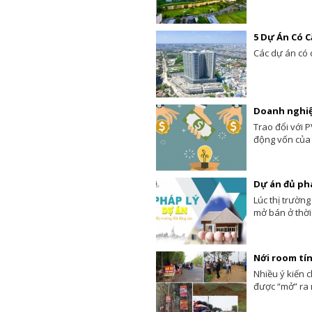
5 Dự Án Co
Các dự án co
Doanh nghiệp
Trao đổi với 
động vốn của 
Dự án đủ phá
Lúc thị trườn
mở bán ở thời 
Nới room tín
Nhiều ý kiến c
được “mở” ra 