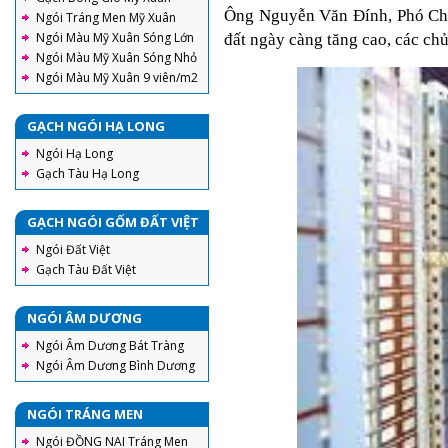
Ông Nguyễn Văn Đính, Phó Chủ 
Ngói Tráng Men Mỹ Xuân
Ngói Màu Mỹ Xuân Sóng Lớn
đất ngày càng tăng cao, các chủ 
Ngói Màu Mỹ Xuân Sóng Nhỏ
Ngói Màu Mỹ Xuân 9 viên/m2
GẠCH NGÓI HẠ LONG
Ngói Hạ Long
Gạch Tàu Hạ Long
GẠCH NGÓI GỐM ĐẤT VIỆT
Ngói Đất Việt
Gạch Tàu Đất Việt
NGÓI ÂM DƯƠNG
Ngói Âm Dương Bát Tràng
Ngói Âm Dương Bình Dương
NGÓI TRÁNG MEN
Ngói ĐỒNG NAI Tráng Men