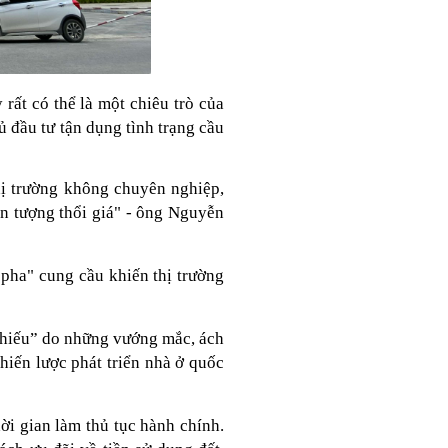
THÔNG TIN CẦN BIẾT: MỘT
SỐ CHÍNH SÁCH, QUY ĐỊNH
MỚI CÓ HIỆU LỰC THÁNG
01/2019
rất có thể là một chiêu trò của
Từ tháng 1 năm 2019,
nhiều chính sách mới có
 đầu tư tận dụng tình trạng cầu
hiệu lực thi hành. Văn
phòng tổng hợp và giới thiệu
một số nội dung sau:
Đất phi nông nghiệp có được
thị trường không chuyên nghiệp,
xây nhà không?
ện tượng thổi giá" - ông Nguyễn
Đất phi nông nghiệp là
đất gì? Loại Đất phi
nông nghiệp có được
xây nhà không? Khi mà hiện nay
pha" cung cầu khiến thị trường
có không ít cá nhân, hộ gia đình
hoặc tổ chức có nhu cầu chuyển
đổi đất phi nông nghiệp thành
đất ở để đem lại hiệu quả kinh tế
cao hơn
 chiếu” do những vướng mắc, ách
hiến lược phát triển nhà ở quốc
Kích thước quầy bar bếp
đúng tiêu chuẩn cho gia đình
Tủ bếp kết hợp quầy
bar là một trong những
ời gian làm thủ tục hành chính.
thiết kế nội thất được
nhiều gia đình quan tâm. Sự có