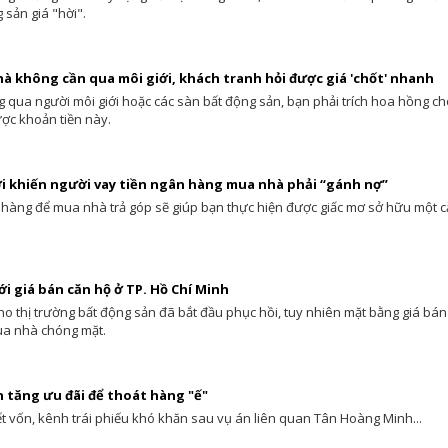
 sản giá "hời".
à không cần qua môi giới, khách tranh hỏi được giá 'chốt' nhanh
 qua người môi giới hoặc các sàn bất động sản, bạn phải trích hoa hồng ch
ược khoản tiền này.
ời khiến người vay tiền ngân hàng mua nhà phải “gánh nợ”
 hàng để mua nhà trả góp sẽ giúp bạn thực hiện được giấc mơ sở hữu một 
ới giá bán căn hộ ở TP. Hồ Chí Minh
o thị trường bất động sản đã bắt đầu phục hồi, tuy nhiên mặt bằng giá bá
ua nhà chóng mặt.
 tăng ưu đãi để thoát hàng "ế"
t vốn, kênh trái phiếu khó khăn sau vụ án liên quan Tân Hoàng Minh...