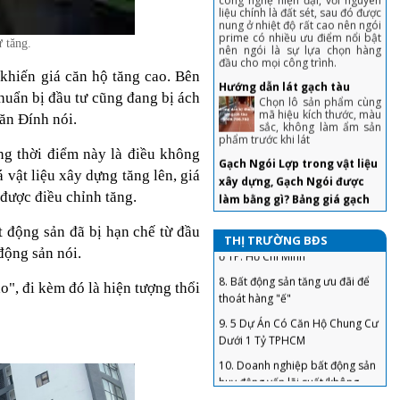
đầu cho mọi công trình.
4. Tuyệt chiêu trả giá nhà đất,
Hướng dẫn lát gạch tàu
mua 'hời' ăn lộc trăm triệu
Chọn lô sản phẩm cùng
tăng.
mã hiệu kích thước, màu
5. Chiêu bán nhà không cần qua
sắc, không làm ẩm sản
khiến giá căn hộ tăng cao. Bên
phẩm trước khi lát
môi giới, khách tranh hỏi được
huẩn bị đầu tư cũng đang bị ách
giá 'chốt' nhanh
Gạch Ngói Lợp trong vật liệu
Văn Đính nói.
xây dựng, Gạch Ngói được
6. Sai lầm để đời khiến người vay
làm bằng gì? Bảng giá gạch
tiền ngân hàng mua nhà phải
ng thời điểm này là điều không
“gánh nợ”
ngói
Gạch ngói trong vật liệu
vật liệu xây dựng tăng lên, giá
7. “Bỏng tay” với giá bán căn hộ
xây dựng .Ngói là loại
 được điều chỉnh tăng.
ở TP. Hồ Chí Minh
vật liệu xây dựng
thường được sử dụng để lợp mái
8. Bất động sản tăng ưu đãi để
các công trình xây dựng. Tùy
t động sản đã bị hạn chế từ đầu
theo cách thức chế tạo, phương
thoát hàng "ế"
THỊ TRƯỜNG BĐS
pháp sản xuất, nguyên liệu công
động sản nói.
nghệ sản xuất hoặc phạm vi sử
9. 5 Dự Án Có Căn Hộ Chung Cư
dụng để có thể phân thành
Dưới 1 Tỷ TPHCM
nhiều loại và tên gọi khác nhau.
", đi kèm đó là hiện tượng thổi
10. Doanh nghiệp bất động sản
Hướng dẫn đầy đủ chi tiết kỹ
huy động vốn lãi suất ‘không
thuật lợp ngói chuyên
tưởng’, Bộ Xây dựng nói gì?
nghiệp nhất hiện nay
Mái nhà là bộ phận
11. Dự án đủ pháp lý ra thị
quan trọng, được nhiều
trường BĐS chỉ “đếm trên đầu
người quan tâm và lưu ý
ngón tay”
khi thiết kế, thi công nhà ở. Để