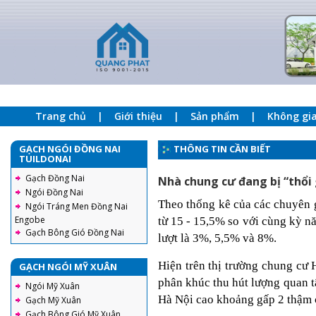
Trang chủ
Giới thiệu
Sản phẩm
Không gi
GẠCH NGÓI ĐỒNG NAI
THÔNG TIN CẦN BIẾT
TUILDONAI
Gạch Đồng Nai
Nhà chung cư đang bị “thổi 
Ngói Đồng Nai
Theo thống kê của các chuyên g
Ngói Tráng Men Đồng Nai
Engobe
từ 15 - 15,5% so với cùng kỳ n
Gạch Bông Gió Đồng Nai
lượt là 3%, 5,5% và 8%.
Hiện trên thị trường chung cư 
GẠCH NGÓI MỸ XUÂN
phân khúc thu hút lượng quan t
Ngói Mỹ Xuân
Hà Nội cao khoảng gấp 2 thậm 
Gạch Mỹ Xuân
Gạch Bông Gió Mỹ Xuân