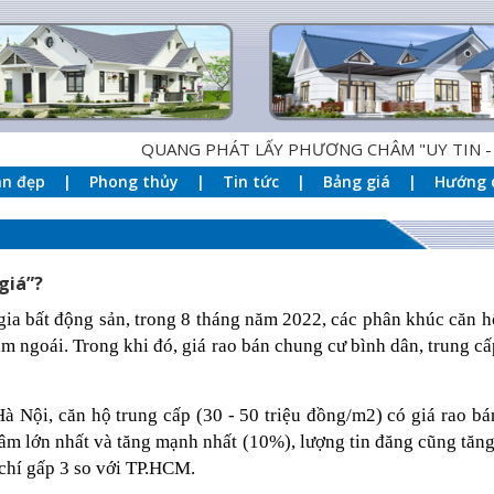
QUANG PHÁT LẤY PHƯƠNG CHÂM "UY TIN - CHÂT LƯ
an đẹp
Phong thủy
Tin tức
Bảng giá
Hướng 
giá”?
ia bất động sản, trong 8 tháng năm 2022, các phân khúc căn hộ
ăm ngoái. Trong khi đó, giá rao bán chung cư bình dân, trung c
Hà Nội, căn hộ trung cấp (30 - 50 triệu đồng/m2) có giá rao bá
âm lớn nhất và tăng mạnh nhất (10%), lượng tin đăng cũng tăn
chí gấp 3 so với TP.HCM.