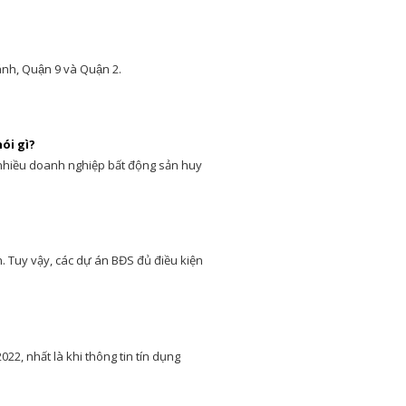
ánh, Quận 9 và Quận 2.
ói gì?
n nhiều doanh nghiệp bất động sản huy
. Tuy vậy, các dự án BĐS đủ điều kiện
022, nhất là khi thông tin tín dụng