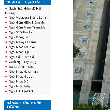
NGÓI LỢP - GẠCH LÁT
Gạch Ngói Gốm Mỹ Hải
Dương
Ngói Viglacera Thăng Long
Ngói Gốm HERA Tráng Men
Ngói Gốm Prime Tráng Men
Ngói SCG Thái Lan
Ngói Đồng Tâm
Ngói Malaysia Lama
Ngói Nhật KAHAVA
Ngói Nhật FUJI
Ngói Cổ - Gạch Cổ
Gạch Ngói Lấy Sáng
Đá Gạch Vĩnh Cửu
Ngói Nhật Nakamura
Ngói Nhật Nippon
Ngói Nhật DIC
Ngói Nhật Ruby
Ngói FUKA JAPAN
ĐÁ SÂN VƯỜN, ĐÁ ỐP
TƯỜNG