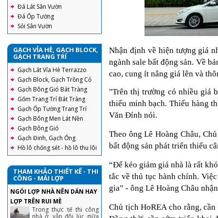
Đá Lát Sân Vườn
Đá Ốp Tường
Sỏi Sân Vườn
GẠCH VỈA HÈ, GẠCH BLOCK,
Nhận định về hiện tượng giá nh
GẠCH TRANG TRÍ
ngành sale bất động sản. Về bả
Gạch Lát Vỉa Hè Terrazzo
cao, cung ít nâng giá lên và th
Gạch Block, Gạch Trồng Cỏ
Gạch Bông Gió Bát Tràng
"Trên thị trường có nhiều giá 
Gốm Trang Trí Bát Tràng
thiếu minh bạch. Thiếu hàng th
Gạch Ốp Tường Trang Trí
Văn Đính nói.
Gạch Bông Men Lát Nền
Gạch Bông Gió
Theo ông Lê Hoàng Châu, Chủ t
Gạch Đinh, Gạch Ống
bất động sản phát triển thiếu câ
Hồ lô chống sét - hồ lô thu lôi
“Để kéo giảm giá nhà là rất kh
THAM KHẢO THIẾT KẾ - THI
tắc về thủ tục hành chính. Việ
CÔNG - MÁI LỢP
gia” - ông Lê Hoàng Châu nhận
NGÓI LỢP NHÀ NÊN DÁN HAY
LỢP TRÊN RUI MÈ
Chủ tịch HoREA cho rằng, cần p
Trong thực tế thi công
nhà ở, vẫn đôi lúc giữa