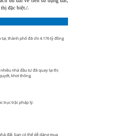
ách ưu đãi về tiền sử dụng đất,
mặt của một quầy bar trong nhà
sẽ tạo nên một không gian thư
hị đặc biệt./.
giãn cho các thành viên trong
gia đình cũng như để tiếp khách
Hướng dẫn cách đọc bản vẽ
xây dựng chi tiết, dễ hiểu
nhất
ại, thành phố đã chi 4.176 tỷ đồng
Cách đọc bản vẽ xây
dựng đối với các KTS, Kỹ
sư là một việc bình
thường, nhưng với những người
ngoài ngành chưa từng tiếp xúc
là điều rất khó khăn
20 loại cây trồng trong nhà
 nhiều nhà đầu tư đã quay lại thị
uyết, khơi thông.
không cần ánh sáng dễ chăm
sóc
Cây xanh rất cần ánh
sáng cho sự sinh trưởng
và phát triển. Tuy vậy,
vẫn có một số loại cây trồng
 trục trặc pháp lý.
không cần nhiều ánh sáng...
Lợp ngói - Xu hướng kiểu mái
lợp theo từng phong cách
thiết kế nhà ở
Bên cạnh p hong tục tập
quán và phong cách
nhà đất, bạn có thể dễ dàng mua