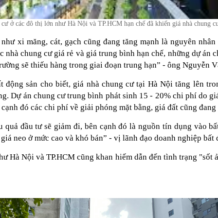
 thị lớn như Hà Nội và TP.HCM hạn chế đã khiến giá nhà chung cư 
 như xi măng, cát, gạch cũng đang tăng mạnh là nguyên nhân 
nhà chung cư giá rẻ và giá trung bình hạn chế, những dự án c
 trường sẽ thiếu hàng trong giai đoạn trung hạn” - ông Nguyễn 
 động sản cho biết, giá nhà chung cư tại Hà Nội tăng lên tro
 Dự án chung cư trung bình phát sinh 15 - 20% chi phí do giá 
 cạnh đó các chi phí về giải phóng mặt bằng, giá đất cũng đang
u quả đầu tư sẽ giảm đi, bên cạnh đó là nguồn tín dụng vào bấ
 giá neo ở mức cao và khó bán” - vị lãnh đạo doanh nghiệp bất 
như Hà Nội và TP.HCM cũng khan hiếm dẫn đến tình trạng "sốt ảo