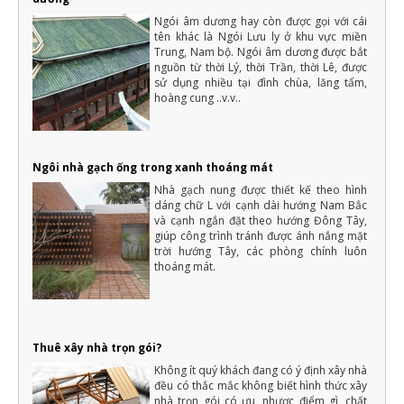
Hướng dẫn cách đọc bản vẽ xây dựng chi tiết, dễ hiểu nhất
Cách đọc bản vẽ xây dựng đối với các KTS, Kỹ sư là một việc bình
Ngói âm dương hay còn được gọi với cái
thường, nhưng với những người ngoài ngành chưa từng tiếp xúc
tên khác là Ngói Lưu ly ở khu vực miền
là điều rất khó khăn
Trung, Nam bộ. Ngói âm dương được bắt
nguồn từ thời Lý, thời Trần, thời Lê, được
20 loại cây trồng trong nhà không cần ánh sáng dễ chăm sóc
sử dụng nhiều tại đình chùa, lăng tẩm,
Cây xanh rất cần ánh sáng cho sự sinh trưởng và phát triển. Tuy
hoàng cung ..v.v..
vậy, vẫn có một số loại cây trồng không cần nhiều ánh sáng...
Lợp ngói - Xu hướng kiểu mái lợp theo từng phong cách
thiết kế nhà ở
Bên cạnh p hong tục tập quán và phong cách sống của từng
Ngôi nhà gạch ống trong xanh thoáng mát
vùng miền, yêu cầu thiết kế nhà và thẩm mỹ của nhà ở còn ảnh
hưởng từ nhiều yếu tố khác trong đó có phong cách của gia chủ
Nhà gạch nung được thiết kế theo hình
dáng chữ L với cạnh dài hướng Nam Bắc
16 cách tiết kiệm tiền để xây nhà hiệu quả và thông minh nhất
và cạnh ngắn đặt theo hướng Đông Tây,
Một ngôi nhà là mơ ước của rất nhiều người, với mỗi người dân
Việt Nam thì việc xây dựng nhà ở là vấn đề quan trọng của cả
giúp công trình tránh được ánh nắng mặt
một đời người.
trời hướng Tây, các phòng chính luôn
thoáng mát.
Những điều cần biết khi xây nhà mới mà gia chủ cần phải nắm rõ
Xây nhà là việc trong đại của cả một đời người nên luôn cần có
sự chuẩn bị kỹ càng, không thể nào làm qua loa
Thuê xây nhà trọn gói?
Không ít quý khách đang có ý định xây nhà
đều có thắc mắc không biết hình thức xây
nhà trọn gói có ưu, nhược điểm gì, chất