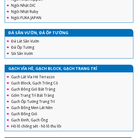
Ngói Nhật DIC
Ngói Nhật Ruby
Ngói FUKA JAPAN
ĐÁ SÂN VƯỜN, ĐÁ ỐP TƯỜNG
Đá Lát Sân Vườn
Đá Ốp Tường
Sỏi Sân Vườn
GẠCH VỈA HÈ, GẠCH BLOCK, GẠCH TRANG TRÍ
Gạch Lát Vỉa Hè Terrazzo
Gạch Block, Gạch Trồng Cỏ
Gạch Bông Gió Bát Tràng
Gốm Trang Trí Bát Tràng
Gạch Ốp Tường Trang Trí
Gạch Bông Men Lát Nền
Gạch Bông Gió
Gạch Đinh, Gạch Ống
Hồ lô chống sét - hồ lô thu lôi