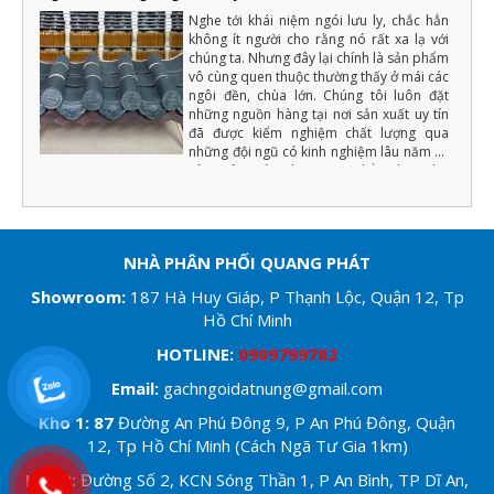
Nghe tới khái niệm ngói lưu ly, chắc hẳn
không ít người cho rằng nó rất xa lạ với
chúng ta. Nhưng đây lại chính là sản phẩm
vô cùng quen thuộc thường thấy ở mái các
ngôi đền, chùa lớn. Chúng tôi luôn đặt
những nguồn hàng tại nơi sản xuất uy tín
đã được kiểm nghiệm chất lượng qua
những đội ngũ có kinh nghiệm lâu năm về
sản xuât ngói tráng men (Chẳng hạn như
màu men phải đồng đều, chất lượng cốt
ngói phải đảm bảo độ cứng, tải trọng uốn,
độ bền với khí hậu... ) nếu đạt những yếu
tố trên chúng tôi mới xuất hàng.
NHÀ PHÂN PHỐI QUANG PHÁT
Showroom:
187 Hà Huy Giáp, P Thạnh Lộc, Quận 12, Tp
Hồ Chí Minh
HOTLINE:
0909799782
Email:
gachngoidatnung@gmail.com
Kho 1: 87
Đường An Phú Đông 9, P An Phú Đông, Quận
12, Tp Hồ Chí Minh (Cách Ngã Tư Gia 1km)
Kho 2:
Đường Số 2, KCN Sóng Thần 1, P An Bình, TP Dĩ An,