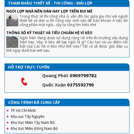
THAM KHẢO THIẾT KẾ - THI CÔNG - MÁI LỢP
NGÓI LỢP NHÀ NÊN DÁN HAY LỢP TRÊN RUI MÈ
Trong thực tế thi công nhà ở, vẫn đôi lúc giữa gia chủ với người
thiết kế và đơn vị thi công nảy sinh vấn đề băn khoăn ở việc thi
công phần mái ngói...vậy ta cùng tìm hiểu nhé
THÔNG SỐ KỸ THUẬT VÀ TIÊU CHUẨN HỆ VÌ KÈO
Ngói hiện đang được sử dụng rộng rãi trên thị trường xây dựng
hiện nay. Vậy, vì kéo để lợp ngói là gì? Cấu tạo và ưu điểm nổi
bật của Các hệ vì kèo như thế nào? Tất cả sẽ được giải đáp cụ
thể ngay dưới bài viết sau.
HỖ TRỢ TRỰC TUYẾN
Quang Phát
0909799782
Quốc Xuân
0375592790
CÔNG TRÌNH ĐÃ CUNG CẤP
TP Hồ Chí Minh
Khu vực Tây Nguyên
Khu Vực Miền Tây Nam Bộ
Khu Vực Miền Đông Nam Bộ