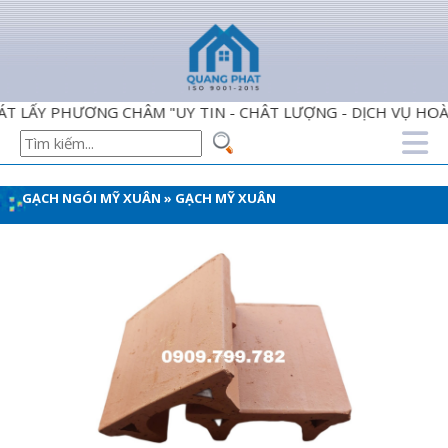
Y PHƯƠNG CHÂM "UY TIN - CHÂT LƯỢNG - DỊCH VỤ HOÀN H
GẠCH NGÓI MỸ XUÂN
»
GẠCH MỸ XUÂN