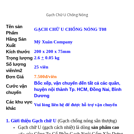
Gạch Chữ U Chống Nóng
Tên sản
GẠCH CHỮ U CHỐNG NÓNG
T08
Phẩm
Hãng Sản
Mỹ Xuân Company
Xuất
Kích thước
200 x 200 x 75mm
Trọng lượng
2.6
+
0.05 kg
Số lượng
25 viên
viên/m2
Đơn Giá
7.500đ/viên
Bốc xếp, vận chuyển đến tất cả các quân,
Cước vận
huyện nội thành Tp. HCM, Đồng Nai, Bình
chuyển
Dương
Các khu vực
Vui lòng liên hệ để được hỗ trợ vận chuyển
khác
1. Giới thiệu Gạch chữ U
(Gạch chống nóng sân thượng)
Gạch chữ U (gạch cách nhiệt) là dòng
sản phẩm cao
của Công Ty Cổ Phần Gạch Ngói Gốm Xây Dựng