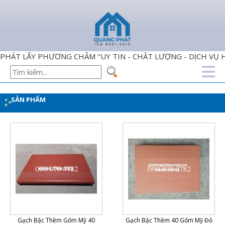
 LẤY PHƯƠNG CHÂM "UY TIN - CHÂT LƯỢNG - DỊCH VỤ HOÀ
SẢN PHẨM
Gạch Bậc Thềm Gốm Mỹ 40
Gạch Bậc Thềm 40 Gốm Mỹ Đỏ