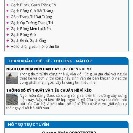
Gạch Block, Gạch Trồng Cỏ
Gạch Bông Gió Bát Tràng
Gốm Trang Trí Bát Tràng
Gạch Ốp Tường Trang Trí
Gạch Bông Men Lát Nền
Gạch Bông Gió
Gạch Đinh, Gạch Ống
Hồ lô chống sét - hồ lô thu lôi
THAM KHẢO THIẾT KẾ - THI CÔNG - MÁI LỢP
NGÓI LỢP NHÀ NÊN DÁN HAY LỢP TRÊN RUI MÈ
Trong thực tế thi công nhà ở, vẫn đôi lúc giữa gia chủ với người
thiết kế và đơn vị thi công nảy sinh vấn đề băn khoăn ở việc thi
công phần mái ngói...vậy ta cùng tìm hiểu nhé
THÔNG SỐ KỸ THUẬT VÀ TIÊU CHUẨN HỆ VÌ KÈO
Ngói hiện đang được sử dụng rộng rãi trên thị trường xây dựng
hiện nay. Vậy, vì kéo để lợp ngói là gì? Cấu tạo và ưu điểm nổi
bật của Các hệ vì kèo như thế nào? Tất cả sẽ được giải đáp cụ
thể ngay dưới bài viết sau.
HỖ TRỢ TRỰC TUYẾN
Quang Phát
0909799782