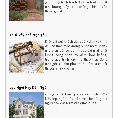
16 cách tiết kiệm tiền để xây nhà hiệu quả và thông minh nhất
giúp công trình tránh được ánh nắng mặt
Một ngôi nhà là mơ ước của rất nhiều người, với mỗi người dân
trời hướng Tây, các phòng chính luôn
Việt Nam thì việc xây dựng nhà ở là vấn đề quan trọng của cả
thoáng mát.
một đời người.
Những điều cần biết khi xây nhà mới mà gia chủ cần phải nắm rõ
Xây nhà là việc trong đại của cả một đời người nên luôn cần có
sự chuẩn bị kỹ càng, không thể nào làm qua loa
Thuê xây nhà trọn gói?
Không ít quý khách đang có ý định xây nhà
đều có thắc mắc không biết hình thức xây
nhà trọn gói có ưu, nhược điểm gì, chất
lượng công trình có đảm bảo không,
trong quá trình xây nhà theo hợp đồng
trọn gói, có cần phải thuê thêm giám sát
thi công hay không?
Lợp Ngói Hay Dán Ngói
chúng ta sẽ bàn qua về các hình thức/
kiểu lợp ngói màu trên mái bê tông mà
người thợ Việt Nam vẫn quen dùng.