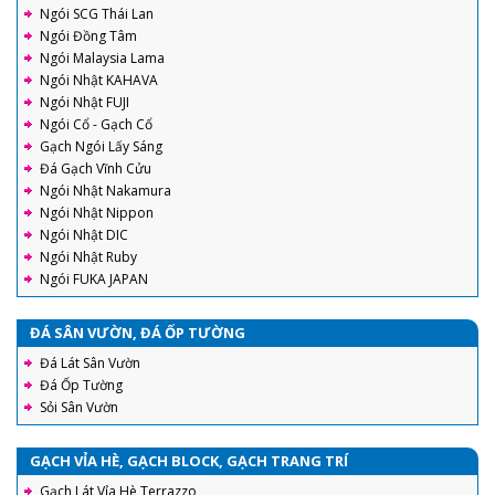
Ngói SCG Thái Lan
Ngói Đồng Tâm
Ngói Malaysia Lama
Ngói Nhật KAHAVA
Ngói Nhật FUJI
Ngói Cổ - Gạch Cổ
Gạch Ngói Lấy Sáng
Đá Gạch Vĩnh Cửu
Ngói Nhật Nakamura
Ngói Nhật Nippon
Ngói Nhật DIC
Ngói Nhật Ruby
Ngói FUKA JAPAN
ĐÁ SÂN VƯỜN, ĐÁ ỐP TƯỜNG
Đá Lát Sân Vườn
Đá Ốp Tường
Sỏi Sân Vườn
GẠCH VỈA HÈ, GẠCH BLOCK, GẠCH TRANG TRÍ
Gạch Lát Vỉa Hè Terrazzo