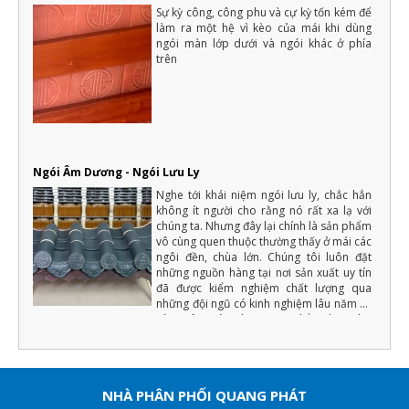
Sự kỳ công, công phu và cự kỳ tốn kém để
làm ra một hệ vì kèo của mái khi dùng
ngói màn lớp dưới và ngói khác ở phía
trên
Ngói Âm Dương - Ngói Lưu Ly
Nghe tới khái niệm ngói lưu ly, chắc hẳn
không ít người cho rằng nó rất xa lạ với
chúng ta. Nhưng đây lại chính là sản phẩm
vô cùng quen thuộc thường thấy ở mái các
ngôi đền, chùa lớn. Chúng tôi luôn đặt
những nguồn hàng tại nơi sản xuất uy tín
đã được kiểm nghiệm chất lượng qua
những đội ngũ có kinh nghiệm lâu năm về
sản xuât ngói tráng men (Chẳng hạn như
màu men phải đồng đều, chất lượng cốt
ngói phải đảm bảo độ cứng, tải trọng uốn,
độ bền với khí hậu... ) nếu đạt những yếu
tố trên chúng tôi mới xuất hàng.
NHÀ PHÂN PHỐI QUANG PHÁT