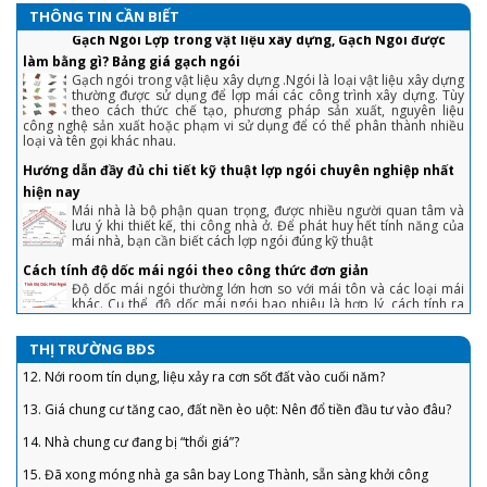
Gạch Ngói Lợp trong vật liệu xây dựng, Gạch Ngói được
3. Chiêu tránh sập bẫy khi mua nhà lần đầu tiết kiệm cả đống tiền
THÔNG TIN CẦN BIẾT
làm bằng gì? Bảng giá gạch ngói
4. Tuyệt chiêu trả giá nhà đất, mua 'hời' ăn lộc trăm triệu
Gạch ngói trong vật liệu xây dựng .Ngói là loại vật liệu xây dựng
thường được sử dụng để lợp mái các công trình xây dựng. Tùy
theo cách thức chế tạo, phương pháp sản xuất, nguyên liệu
5. Chiêu bán nhà không cần qua môi giới, khách tranh hỏi được giá 'chốt'
công nghệ sản xuất hoặc phạm vi sử dụng để có thể phân thành nhiều
nhanh
loại và tên gọi khác nhau.
6. Sai lầm để đời khiến người vay tiền ngân hàng mua nhà phải “gánh nợ”
Hướng dẫn đầy đủ chi tiết kỹ thuật lợp ngói chuyên nghiệp nhất
hiện nay
7. “Bỏng tay” với giá bán căn hộ ở TP. Hồ Chí Minh
Mái nhà là bộ phận quan trọng, được nhiều người quan tâm và
lưu ý khi thiết kế, thi công nhà ở. Để phát huy hết tính năng của
8. Bất động sản tăng ưu đãi để thoát hàng "ế"
mái nhà, bạn cần biết cách lợp ngói đúng kỹ thuật
9. 5 Dự Án Có Căn Hộ Chung Cư Dưới 1 Tỷ TPHCM
Cách tính độ dốc mái ngói theo công thức đơn giản
Độ dốc mái ngói thường lớn hơn so với mái tôn và các loại mái
10. Doanh nghiệp bất động sản huy động vốn lãi suất ‘không tưởng’, Bộ
khác. Cụ thể, độ dốc mái ngói bao nhiêu là hợp lý, cách tính ra
Xây dựng nói gì?
sao? Mời bạn tham khảo trong bài viết dưới đây.
11. Dự án đủ pháp lý ra thị trường BĐS chỉ “đếm trên đầu ngón tay”
HƯỚNG DẪN CÁCH TÍNH DIỆN TÍCH MÁI NGÓI ĐƠN GIẢN VÀ CHÍNH
XÁC NHẤT
12. Nới room tín dụng, liệu xảy ra cơn sốt đất vào cuối năm?
THỊ TRƯỜNG BĐS
Đối với một ngôi nhà, kiến trúc đóng vai trò quan trọng trong
việc tạo nét đẹp và tính thẩm mỹ cao.
13. Giá chung cư tăng cao, đất nền èo uột: Nên đổ tiền đầu tư vào đâu?
Vì sao nên dùng sơn chống cháy trong xây dựng?
14. Nhà chung cư đang bị “thổi giá”?
Không phải ngẫu nhiên mà sơn chống cháy được xem là phương
pháp chống cháy thụ động mang đến hiệu quả cao
15. Đã xong móng nhà ga sân bay Long Thành, sẵn sàng khởi công
THÔNG TIN CẦN BIẾT: MỘT SỐ CHÍNH SÁCH, QUY ĐỊNH MỚI
16. Nới room cho vay thấp khó giúp địa ốc phục hồi
CÓ HIỆU LỰC THÁNG 01/2019