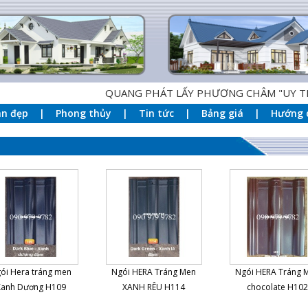
QUANG PHÁT LẤY PHƯƠNG CHÂM "UY TIN - 
an đẹp
Phong thủy
Tin tức
Bảng giá
Hướng 
ói Hera tráng men
Ngói HERA Tráng Men
Ngói HERA Tráng 
Xanh Dương H109
XANH RÊU H114
chocolate H102