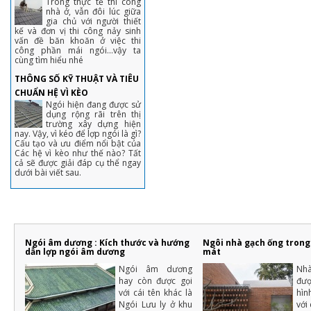
Trong thực tế thi công
nhà ở, vẫn đôi lúc giữa
gia chủ với người thiết
kế và đơn vị thi công nảy sinh
vấn đề băn khoăn ở việc thi
công phần mái ngói...vậy ta
cùng tìm hiểu nhé
THÔNG SỐ KỸ THUẬT VÀ TIÊU
CHUẨN HỆ VÌ KÈO
Ngói hiện đang được sử
dụng rộng rãi trên thị
trường xây dựng hiện
nay. Vậy, vì kéo để lợp ngói là gì?
Cấu tạo và ưu điểm nổi bật của
Các hệ vì kèo như thế nào? Tất
cả sẽ được giải đáp cụ thể ngay
dưới bài viết sau.
Ngói âm dương : Kích thước và hướng
Ngôi nhà gạch ống tron
dẫn lợp ngói âm dương
mát
Ngói âm dương
Nh
hay còn được gọi
đượ
với cái tên khác là
hì
Ngói Lưu ly ở khu
với