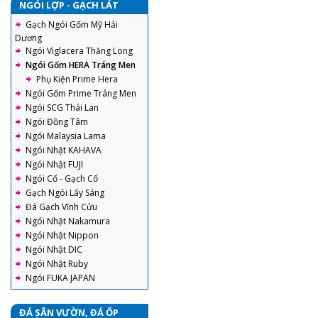
NGÓI LỢP - GẠCH LÁT
Gạch Ngói Gốm Mỹ Hải
Dương
Ngói Viglacera Thăng Long
Ngói Gốm HERA Tráng Men
Phụ Kiện Prime Hera
Ngói Gốm Prime Tráng Men
Ngói SCG Thái Lan
Ngói Đồng Tâm
Ngói Malaysia Lama
Ngói Nhật KAHAVA
Ngói Nhật FUJI
Ngói Cổ - Gạch Cổ
Gạch Ngói Lấy Sáng
Đá Gạch Vĩnh Cửu
Ngói Nhật Nakamura
Ngói Nhật Nippon
Ngói Nhật DIC
Ngói Nhật Ruby
Ngói FUKA JAPAN
ĐÁ SÂN VƯỜN, ĐÁ ỐP