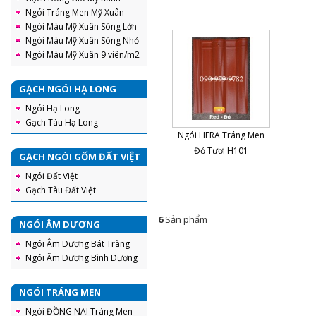
Ngói Tráng Men Mỹ Xuân
Ngói Màu Mỹ Xuân Sóng Lớn
Ngói Màu Mỹ Xuân Sóng Nhỏ
Ngói Màu Mỹ Xuân 9 viên/m2
GẠCH NGÓI HẠ LONG
Ngói Hạ Long
Gạch Tàu Hạ Long
Ngói HERA Tráng Men
Đỏ Tươi H101
GẠCH NGÓI GỐM ĐẤT VIỆT
Ngói Đất Việt
Gạch Tàu Đất Việt
6
Sản phẩm
NGÓI ÂM DƯƠNG
Ngói Âm Dương Bát Tràng
Ngói Âm Dương Bình Dương
NGÓI TRÁNG MEN
Ngói ĐỒNG NAI Tráng Men