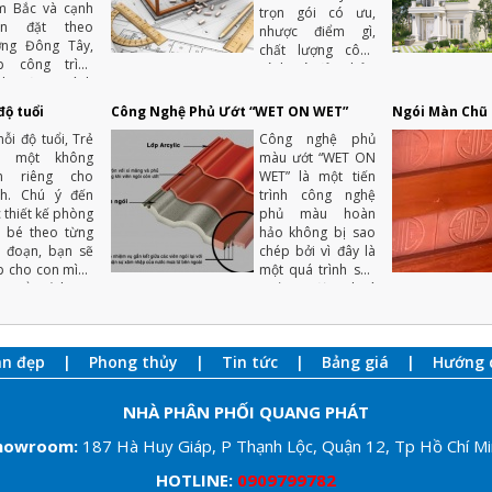
m Bắc và cạnh
trọn gói có ưu,
ắn đặt theo
nhược điểm gì,
ớng Đông Tây,
chất lượng công
úp công trình
trình có đảm bảo
ánh được ánh
không, trong quá
ng mặt trời
trình xây nhà theo
độ tuổi
Công Nghệ Phủ Ướt “WET ON WET”
Ngói Màn Chũ T
ớng Tây, các
hợp đồng trọn gói,
ng chính luôn
ỗi độ tuổi, Trẻ
Công nghệ phủ
có cần phải thuê
áng mát.
n một không
màu ướt “WET ON
thêm giám sát thi
an riêng cho
WET” là một tiến
công hay không?
nh. Chú ý đến
trình công nghệ
c thiết kế phòng
phủ màu hoàn
 bé theo từng
hảo không bị sao
i đoạn, bạn sẽ
chép bởi vì đây là
p cho con mình
một quá trình sản
t triển tốt hơn.
xuất tự động hoá
cao với nhiều năm
kinh nghiệm.
an đẹp
Phong thủy
Tin tức
Bảng giá
Hướng 
NHÀ PHÂN PHỐI QUANG PHÁT
howroom:
187 Hà Huy Giáp, P Thạnh Lộc, Quận 12, Tp Hồ Chí M
HOTLINE:
0909799782