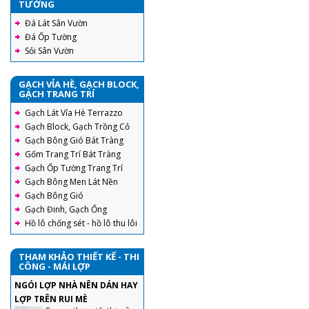
TƯỜNG
Đá Lát Sân Vườn
Đá Ốp Tường
Sỏi Sân Vườn
GẠCH VỈA HÈ, GẠCH BLOCK,
GẠCH TRANG TRÍ
Gạch Lát Vỉa Hè Terrazzo
Gạch Block, Gạch Trồng Cỏ
Gạch Bông Gió Bát Tràng
Gốm Trang Trí Bát Tràng
Gạch Ốp Tường Trang Trí
Gạch Bông Men Lát Nền
Gạch Bông Gió
Gạch Đinh, Gạch Ống
Hồ lô chống sét - hồ lô thu lôi
THAM KHẢO THIẾT KẾ - THI
CÔNG - MÁI LỢP
NGÓI LỢP NHÀ NÊN DÁN HAY
LỢP TRÊN RUI MÈ