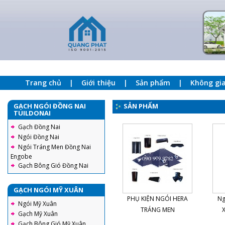
Trang chủ
Giới thiệu
Sản phẩm
Không gi
GẠCH NGÓI ĐỒNG NAI
SẢN PHẨM
TUILDONAI
Gạch Đồng Nai
Ngói Đồng Nai
Ngói Tráng Men Đồng Nai
Engobe
Gạch Bông Gió Đồng Nai
GẠCH NGÓI MỸ XUÂN
PHỤ KIỆN NGÓI HERA
Ng
Ngói Mỹ Xuân
TRÁNG MEN
Gạch Mỹ Xuân
Gạch Bông Gió Mỹ Xuân