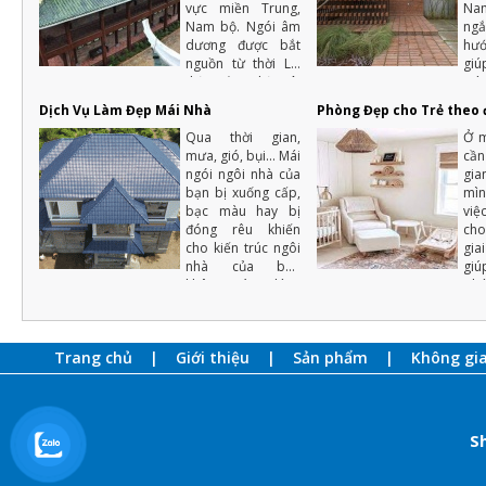
vực miền Trung,
Na
Nam bộ. Ngói âm
ng
dương được bắt
hư
nguồn từ thời Lý,
gi
thời Trần, thời Lê,
tr
được sử dụng
nắ
Dịch Vụ Làm Đẹp Mái Nhà
Phòng Đẹp cho Trẻ theo 
nhiều tại đình
hư
chùa, lăng tẩm,
Qua thời gian,
phò
Ở m
hoàng cung ..v.v..
mưa, gió, bụi... Mái
tho
cầ
ngói ngôi nhà của
gi
bạn bị xuống cấp,
mì
bạc màu hay bị
việ
đóng rêu khiến
cho
cho kiến trúc ngôi
gia
nhà của bạn
giú
không còn dáng
phá
vẻ như xưa.
Trang chủ
Giới thiệu
Sản phẩm
Không gi
S