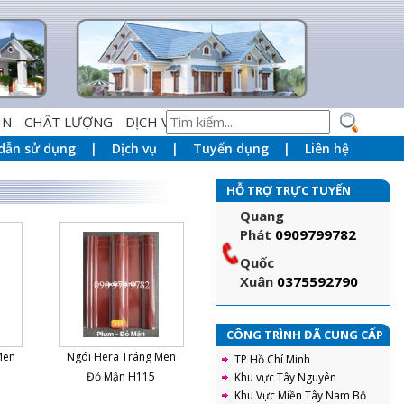
CHÂT LƯỢNG - DỊCH VỤ HOÀN HẢO" LÀM NỀN TẢNG PHỤC VỤ
dẫn sử dụng
Dịch vụ
Tuyển dụng
Liên hệ
HỖ TRỢ TRỰC TUYẾN
Quang
Phát
0909799782
Quốc
Xuân
0375592790
CÔNG TRÌNH ĐÃ CUNG CẤP
Men
Ngói Hera Tráng Men
TP Hồ Chí Minh
Đỏ Mận H115
Khu vực Tây Nguyên
Khu Vực Miền Tây Nam Bộ