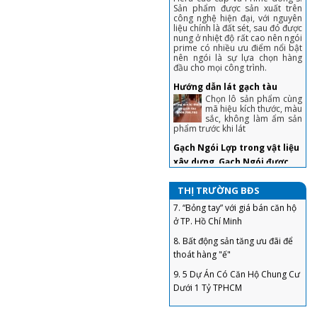
liệu chính là đất sét, sau đó được
nung ở nhiệt độ rất cao nên ngói
3. Chiêu tránh sập bẫy khi mua
prime có nhiều ưu điểm nổi bật
nhà lần đầu tiết kiệm cả đống
nên ngói là sự lựa chọn hàng
tiền
đầu cho mọi công trình.
4. Tuyệt chiêu trả giá nhà đất,
Hướng dẫn lát gạch tàu
mua 'hời' ăn lộc trăm triệu
Chọn lô sản phẩm cùng
mã hiệu kích thước, màu
5. Chiêu bán nhà không cần qua
sắc, không làm ẩm sản
phẩm trước khi lát
môi giới, khách tranh hỏi được
giá 'chốt' nhanh
Gạch Ngói Lợp trong vật liệu
xây dựng, Gạch Ngói được
6. Sai lầm để đời khiến người vay
làm bằng gì? Bảng giá gạch
tiền ngân hàng mua nhà phải
“gánh nợ”
ngói
Gạch ngói trong vật liệu
7. “Bỏng tay” với giá bán căn hộ
xây dựng .Ngói là loại
THỊ TRƯỜNG BĐS
ở TP. Hồ Chí Minh
vật liệu xây dựng
thường được sử dụng để lợp mái
8. Bất động sản tăng ưu đãi để
các công trình xây dựng. Tùy
theo cách thức chế tạo, phương
thoát hàng "ế"
pháp sản xuất, nguyên liệu công
nghệ sản xuất hoặc phạm vi sử
9. 5 Dự Án Có Căn Hộ Chung Cư
dụng để có thể phân thành
Dưới 1 Tỷ TPHCM
nhiều loại và tên gọi khác nhau.
10. Doanh nghiệp bất động sản
Hướng dẫn đầy đủ chi tiết kỹ
huy động vốn lãi suất ‘không
thuật lợp ngói chuyên
tưởng’, Bộ Xây dựng nói gì?
nghiệp nhất hiện nay