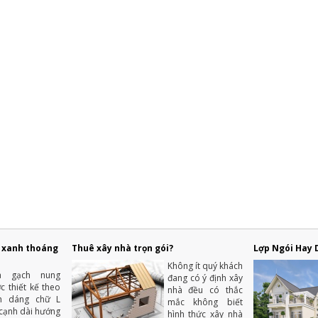
g xanh thoáng
Thuê xây nhà trọn gói?
Lợp Ngói Hay 
Không ít quý khách
à gạch nung
đang có ý định xây
c thiết kế theo
nhà đều có thắc
nh dáng chữ L
mắc không biết
 cạnh dài hướng
hình thức xây nhà