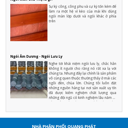
Sự kỳ công, công phu và cự kỳ tốn kém để
làm ra một hệ vì kèo của mái khi dùng
ngói màn lớp dưới và ngói khác ở phía
trên
Ngói Âm Dương - Ngói Lưu Ly
Nghe tới khái niệm ngói lưu ly, chắc hẳn
không ít người cho rằng nó rất xa lạ với
chúng ta. Nhưng đây lại chính là sản phẩm
vô cùng quen thuộc thường thấy ở mái các
ngôi đền, chùa lớn. Chúng tôi luôn đặt
những nguồn hàng tại nơi sản xuất uy tín
đã được kiểm nghiệm chất lượng qua
những đội ngũ có kinh nghiệm lâu năm về
sản xuât ngói tráng men (Chẳng hạn như
màu men phải đồng đều, chất lượng cốt
ngói phải đảm bảo độ cứng, tải trọng uốn,
độ bền với khí hậu... ) nếu đạt những yếu
tố trên chúng tôi mới xuất hàng.
NHÀ PHÂN PHỐI QUANG PHÁT