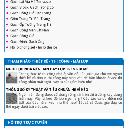
Gạch Lát Vỉa Hè Terrazzo
Gạch Block, Gạch Trồng Cỏ
Gạch Bông Gió Bát Tràng
Gốm Trang Trí Bát Tràng
Gạch Ốp Tường Trang Trí
Gạch Bông Men Lát Nền
Gạch Bông Gió
Gạch Đinh, Gạch Ống
Hồ lô chống sét - hồ lô thu lôi
THAM KHẢO THIẾT KẾ - THI CÔNG - MÁI LỢP
NGÓI LỢP NHÀ NÊN DÁN HAY LỢP TRÊN RUI MÈ
Trong thực tế thi công nhà ở, vẫn đôi lúc giữa gia chủ với người
thiết kế và đơn vị thi công nảy sinh vấn đề băn khoăn ở việc thi
công phần mái ngói...vậy ta cùng tìm hiểu nhé
THÔNG SỐ KỸ THUẬT VÀ TIÊU CHUẨN HỆ VÌ KÈO
Ngói hiện đang được sử dụng rộng rãi trên thị trường xây dựng
hiện nay. Vậy, vì kéo để lợp ngói là gì? Cấu tạo và ưu điểm nổi
bật của Các hệ vì kèo như thế nào? Tất cả sẽ được giải đáp cụ
thể ngay dưới bài viết sau.
HỖ TRỢ TRỰC TUYẾN