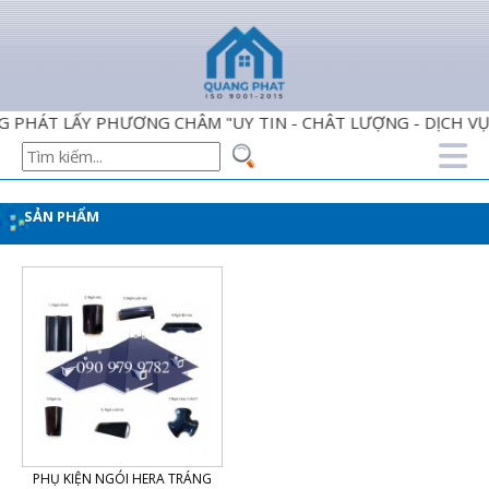
ÁT LẤY PHƯƠNG CHÂM "UY TIN - CHÂT LƯỢNG - DỊCH VỤ H
SẢN PHẨM
PHỤ KIỆN NGÓI HERA TRÁNG