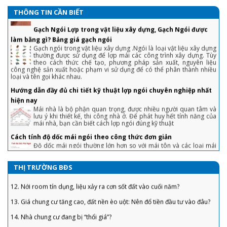
ẩm sản phẩm trước khi lát
2. Triển vọng bất động sản sẽ tươi sáng hơn từ quý III/2023
THÔNG TIN CẦN BIẾT
Gạch Ngói Lợp trong vật liệu xây dựng, Gạch Ngói được
3. Chiêu tránh sập bẫy khi mua nhà lần đầu tiết kiệm cả đống tiền
làm bằng gì? Bảng giá gạch ngói
4. Tuyệt chiêu trả giá nhà đất, mua 'hời' ăn lộc trăm triệu
Gạch ngói trong vật liệu xây dựng .Ngói là loại vật liệu xây dựng
thường được sử dụng để lợp mái các công trình xây dựng. Tùy
theo cách thức chế tạo, phương pháp sản xuất, nguyên liệu
5. Chiêu bán nhà không cần qua môi giới, khách tranh hỏi được giá 'chốt'
công nghệ sản xuất hoặc phạm vi sử dụng để có thể phân thành nhiều
nhanh
loại và tên gọi khác nhau.
6. Sai lầm để đời khiến người vay tiền ngân hàng mua nhà phải “gánh nợ”
Hướng dẫn đầy đủ chi tiết kỹ thuật lợp ngói chuyên nghiệp nhất
hiện nay
7. “Bỏng tay” với giá bán căn hộ ở TP. Hồ Chí Minh
Mái nhà là bộ phận quan trọng, được nhiều người quan tâm và
lưu ý khi thiết kế, thi công nhà ở. Để phát huy hết tính năng của
8. Bất động sản tăng ưu đãi để thoát hàng "ế"
mái nhà, bạn cần biết cách lợp ngói đúng kỹ thuật
9. 5 Dự Án Có Căn Hộ Chung Cư Dưới 1 Tỷ TPHCM
Cách tính độ dốc mái ngói theo công thức đơn giản
Độ dốc mái ngói thường lớn hơn so với mái tôn và các loại mái
10. Doanh nghiệp bất động sản huy động vốn lãi suất ‘không tưởng’, Bộ
khác. Cụ thể, độ dốc mái ngói bao nhiêu là hợp lý, cách tính ra
Xây dựng nói gì?
sao? Mời bạn tham khảo trong bài viết dưới đây.
11. Dự án đủ pháp lý ra thị trường BĐS chỉ “đếm trên đầu ngón tay”
HƯỚNG DẪN CÁCH TÍNH DIỆN TÍCH MÁI NGÓI ĐƠN GIẢN VÀ CHÍNH
THỊ TRƯỜNG BĐS
XÁC NHẤT
12. Nới room tín dụng, liệu xảy ra cơn sốt đất vào cuối năm?
Đối với một ngôi nhà, kiến trúc đóng vai trò quan trọng trong
việc tạo nét đẹp và tính thẩm mỹ cao.
13. Giá chung cư tăng cao, đất nền èo uột: Nên đổ tiền đầu tư vào đâu?
Vì sao nên dùng sơn chống cháy trong xây dựng?
14. Nhà chung cư đang bị “thổi giá”?
Không phải ngẫu nhiên mà sơn chống cháy được xem là phương
pháp chống cháy thụ động mang đến hiệu quả cao
15. Đã xong móng nhà ga sân bay Long Thành, sẵn sàng khởi công