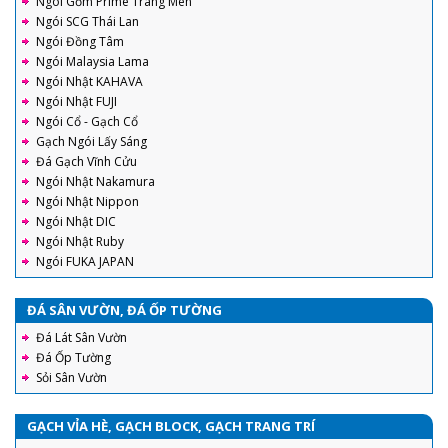
Ngói Gốm Prime Tráng Men
Ngói SCG Thái Lan
Ngói Đồng Tâm
Ngói Malaysia Lama
Ngói Nhật KAHAVA
Ngói Nhật FUJI
Ngói Cổ - Gạch Cổ
Gạch Ngói Lấy Sáng
Đá Gạch Vĩnh Cửu
Ngói Nhật Nakamura
Ngói Nhật Nippon
Ngói Nhật DIC
Ngói Nhật Ruby
Ngói FUKA JAPAN
ĐÁ SÂN VƯỜN, ĐÁ ỐP TƯỜNG
Đá Lát Sân Vườn
Đá Ốp Tường
Sỏi Sân Vườn
GẠCH VỈA HÈ, GẠCH BLOCK, GẠCH TRANG TRÍ