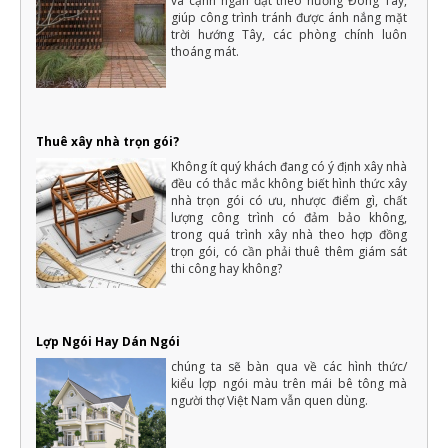
và cạnh ngắn đặt theo hướng Đông Tây,
giúp công trình tránh được ánh nắng mặt
16 cách tiết kiệm tiền để xây nhà hiệu quả và thông minh nhất
trời hướng Tây, các phòng chính luôn
Một ngôi nhà là mơ ước của rất nhiều người, với mỗi người dân
thoáng mát.
Việt Nam thì việc xây dựng nhà ở là vấn đề quan trọng của cả
một đời người.
Những điều cần biết khi xây nhà mới mà gia chủ cần phải nắm rõ
Xây nhà là việc trong đại của cả một đời người nên luôn cần có
sự chuẩn bị kỹ càng, không thể nào làm qua loa
Thuê xây nhà trọn gói?
Không ít quý khách đang có ý định xây nhà
đều có thắc mắc không biết hình thức xây
nhà trọn gói có ưu, nhược điểm gì, chất
lượng công trình có đảm bảo không,
trong quá trình xây nhà theo hợp đồng
trọn gói, có cần phải thuê thêm giám sát
thi công hay không?
Lợp Ngói Hay Dán Ngói
chúng ta sẽ bàn qua về các hình thức/
kiểu lợp ngói màu trên mái bê tông mà
người thợ Việt Nam vẫn quen dùng.